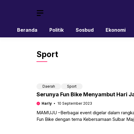
Skip
to
content
Beranda
Politik
Sosbud
Ekonomi
Sport
Daerah
Sport
Serunya Fun Bike Menyambut Hari Ja
Harly
10 September 2023
MAMUJU –Berbagai event digelar dalam rangka 
Fun Bike dengan tema Kebersamaan Sulbar Maju