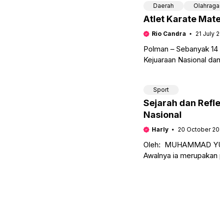
Daerah
Olahraga
Atlet Karate Mate
Rio Candra
21 July 
Polman – Sebanyak 14 
Kejuaraan Nasional dan
gedung Gadis
Sport
Sejarah dan Refl
Nasional
Harly
20 October 20
Oleh: MUHAMMAD YUS
Awalnya ia merupakan 
awal abad ke-12 M.