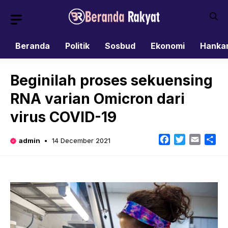
Skip
to
content
Beranda
Politik
Sosbud
Ekonomi
Hanka
Beginilah proses sekuensing
RNA varian Omicron dari
virus COVID-19
Facebook
Twitter
Email
Sh
admin
14 December 2021