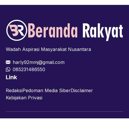
Wadah Aspirasi Masyarakat Nusantara
harly92mmj@gmail.com
085231486550
Link
Redaksi
Pedoman Media Siber
Disclaimer
Kebijakan Privasi
Facebook
Twitter
YouTube
© 2026 berandarakyat.com