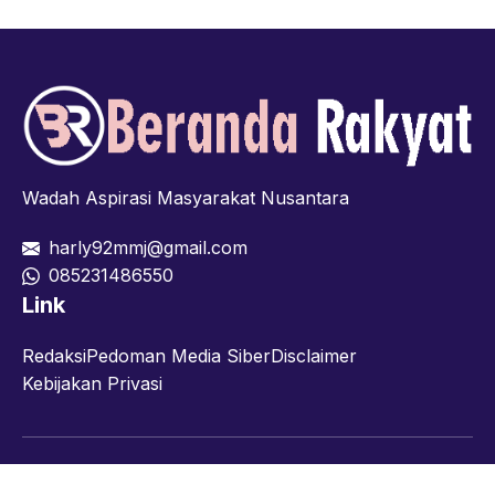
Wadah Aspirasi Masyarakat Nusantara
harly92mmj@gmail.com
085231486550
Link
Redaksi
Pedoman Media Siber
Disclaimer
Kebijakan Privasi
Facebook
Twitter
YouTube
© 2026 berandarakyat.com