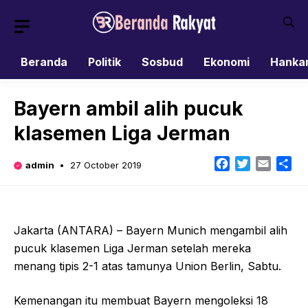
Skip
to
content
Beranda
Politik
Sosbud
Ekonomi
Hanka
Bayern ambil alih pucuk
klasemen Liga Jerman
Facebook
Twitter
Email
Sh
admin
27 October 2019
Jakarta (ANTARA) – Bayern Munich mengambil alih
pucuk klasemen Liga Jerman setelah mereka
menang tipis 2-1 atas tamunya Union Berlin, Sabtu.
Kemenangan itu membuat Bayern mengoleksi 18