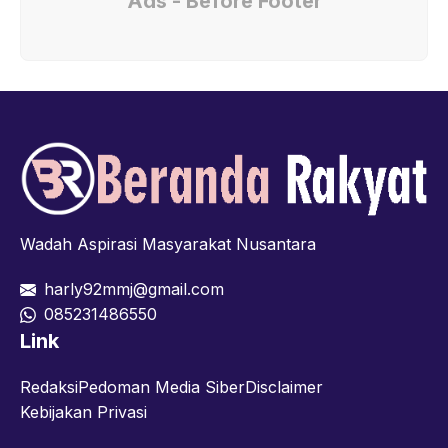
Ads - Before Footer
Wadah Aspirasi Masyarakat Nusantara
harly92mmj@gmail.com
085231486550
Link
Redaksi
Pedoman Media Siber
Disclaimer
Kebijakan Privasi