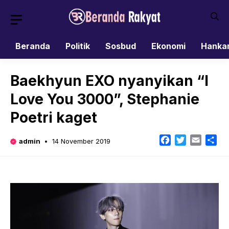
Skip
to
content
Beranda
Politik
Sosbud
Ekonomi
Hanka
Baekhyun EXO nyanyikan “I
Love You 3000”, Stephanie
Poetri kaget
Facebook
Twitter
Email
Sh
admin
14 November 2019