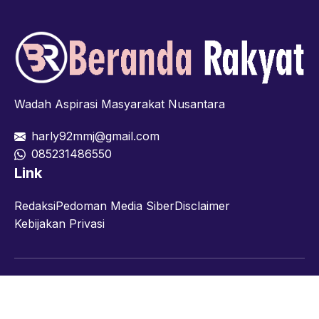
Wadah Aspirasi Masyarakat Nusantara
harly92mmj@gmail.com
085231486550
Link
Redaksi
Pedoman Media Siber
Disclaimer
Kebijakan Privasi
Facebook
Twitter
YouTube
© 2026 berandarakyat.com