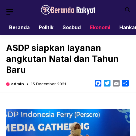
Skip
to
content
Beranda
Politik
Sosbud
Ekonomi
Hanka
ASDP siapkan layanan
angkutan Natal dan Tahun
Baru
Facebook
Twitter
Email
Sh
admin
15 December 2021