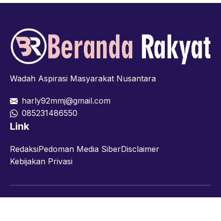
Wadah Aspirasi Masyarakat Nusantara
harly92mmj@gmail.com
085231486550
Link
Redaksi
Pedoman Media Siber
Disclaimer
Kebijakan Privasi
Facebook
Twitter
YouTube
© 2026 berandarakyat.com