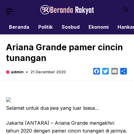
Skip
to
content
Beranda
Politik
Sosbud
Ekonomi
Hanka
Ariana Grande pamer cincin
tunangan
Facebook
Twitter
Email
Sh
admin
21 December 2020
Selamat untuk dua jiwa yang luar biasa…
Jakarta (ANTARA) – Ariana Grande mengakhiri
tahun 2020 dengan pamer cincin tunangan di jarinya.