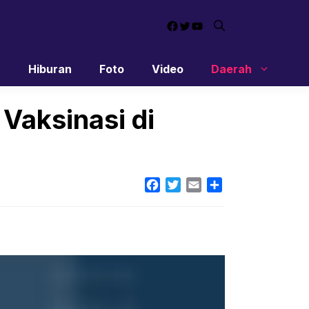
Facebook
Twitter
YouTube
n
Hiburan
Foto
Video
Daerah
Vaksinasi di
Facebook
Twitter
Email
Share