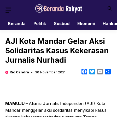
Skip
to
content
Beranda
Politik
Sosbud
Ekonomi
Hanka
AJI Kota Mandar Gelar Aksi
Solidaritas Kasus Kekerasan
Jurnalis Nurhadi
Facebook
Twitter
Email
Sh
Rio Candra
30 November 2021
MAMUJU –
Aliansi Jurnalis Independen (AJI) Kota
Mandar menggelar aksi solidaritas menyikapi kasus