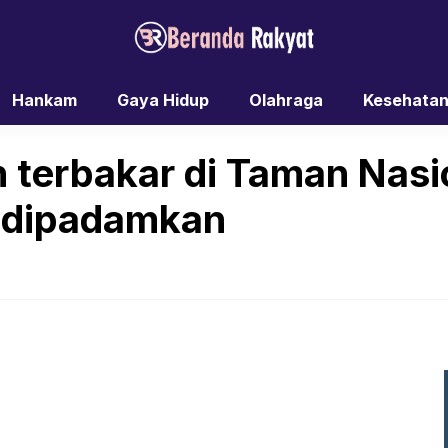
Hankam
Gaya Hidup
Olahraga
Kesehata
n terbakar di Taman Nas
l dipadamkan