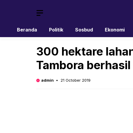
Skip
to
content
Beranda
Politik
Sosbud
Ekonomi
300 hektare laha
Tambora berhasi
admin
21 October 2019