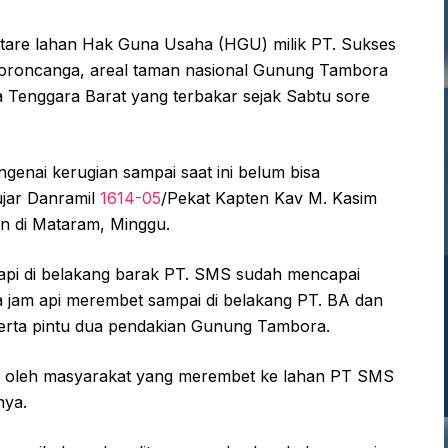
are lahan Hak Guna Usaha (HGU) milik PT. Sukses
Doroncanga, areal taman nasional Gunung Tambora
Tenggara Barat yang terbakar sejak Sabtu sore
engenai kerugian sampai saat ini belum bisa
ujar Danramil
1614-05
/Pekat Kapten Kav M. Kasim
an di Mataram, Minggu.
 api di belakang barak PT. SMS sudah mencapai
ua jam api merembet sampai di belakang PT. BA dan
erta pintu dua pendakian Gunung Tambora.
an oleh masyarakat yang merembet ke lahan PT SMS
nya.