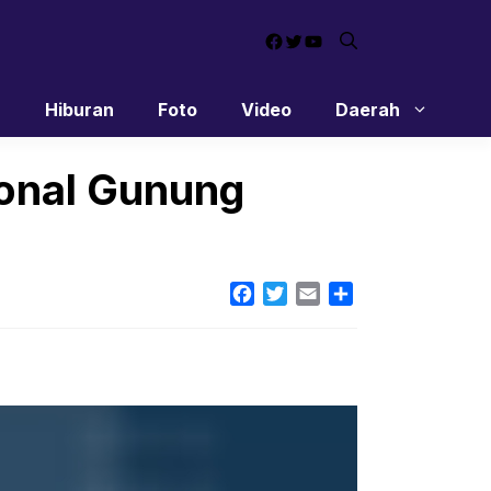
Facebook
Twitter
YouTube
n
Hiburan
Foto
Video
Daerah
ional Gunung
Facebook
Twitter
Email
Share