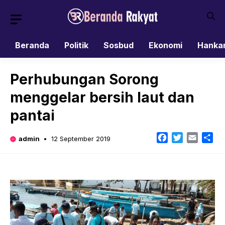
Skip
to
content
Beranda
Politik
Sosbud
Ekonomi
Hanka
Perhubungan Sorong
menggelar bersih laut dan
pantai
Facebook
Twitter
Email
Sh
admin
12 September 2019