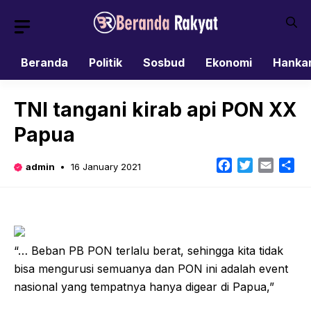
Skip
to
content
Beranda
Politik
Sosbud
Ekonomi
Hanka
TNI tangani kirab api PON XX
Papua
Facebook
Twitter
Email
Sh
admin
16 January 2021
“… Beban PB PON terlalu berat, sehingga kita tidak
bisa mengurusi semuanya dan PON ini adalah event
nasional yang tempatnya hanya digear di Papua,”