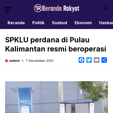
Skip
to
content
Beranda
Politik
Sosbud
Ekonomi
Hanka
SPKLU perdana di Pulau
Kalimantan resmi beroperasi
Facebook
Twitter
Email
Sh
admin
7 December 2021