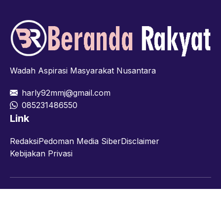
Wadah Aspirasi Masyarakat Nusantara
harly92mmj@gmail.com
085231486550
Link
Redaksi
Pedoman Media Siber
Disclaimer
Kebijakan Privasi
Facebook
Twitter
YouTube
© 2026 berandarakyat.com