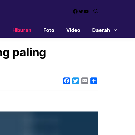
Facebook
Twitter
YouTube
n
Hiburan
Foto
Video
Daerah
ng paling
Facebook
Twitter
Email
Share