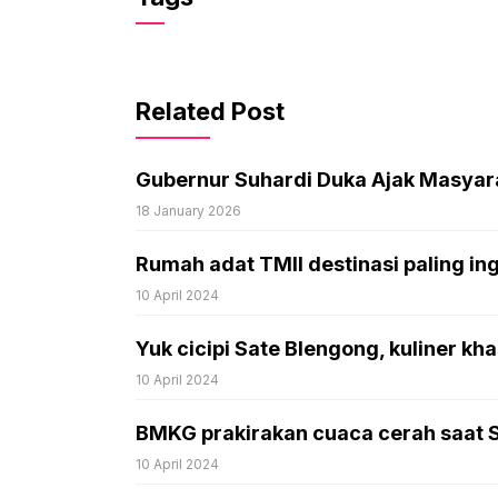
Related Post
Gubernur Suhardi Duka Ajak Masyarak
18 January 2026
Rumah adat TMII destinasi paling in
10 April 2024
Yuk cicipi Sate Blengong, kuliner kh
10 April 2024
BMKG prakirakan cuaca cerah saat Sha
10 April 2024