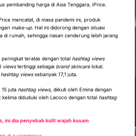
us pembanding harga di Asia Tenggara, iPrice.
rice mencatat, di masa pandemi ini, produk
engan
make-up
. Hal ini didorong dengan situasi
di rumah, sehingga riasan cenderung lebih jarang
peringkat teratas dengan total
hashtag views
al
views
tertinggi sebagai
brand skincare
lokal.
hashtag views
sebanyak 17,1 juta.
 15 juta
hashtag views
, diikuti oleh Emina dengan
t kelima diduduki oleh Lacoco dengan total
hashtag
s, ini dia penyebab kulit wajah kusam
anis di e-commerce