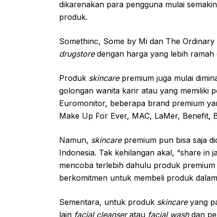
dikarenakan para pengguna mulai semakin
produk.
Somethinc, Some by Mi dan The Ordinary 
drugstore
dengan harga yang lebih ramah
Produk
skincare
premium juga mulai dimina
golongan wanita karir atau yang memiliki p
Euromonitor, beberapa brand premium yan
Make Up For Ever, MAC, LaMer, Benefit, 
Namun,
skincare
premium pun bisa saja di
Indonesia. Tak kehilangan akal, “share in j
mencoba terlebih dahulu produk premium 
berkomitmen untuk membeli produk dala
Sementara, untuk produk
skincare
yang pa
lain
facial cleanser
atau
facial wash
dan pe