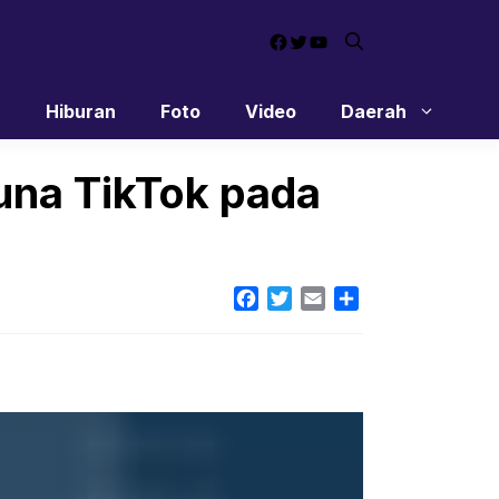
Facebook
Twitter
YouTube
n
Hiburan
Foto
Video
Daerah
guna TikTok pada
Facebook
Twitter
Email
Share