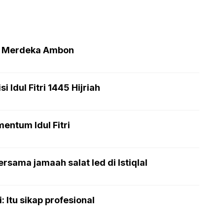
an Merdeka Ambon
 Idul Fitri 1445 Hijriah
entum Idul Fitri
rsama jamaah salat Ied di Istiqlal
 Itu sikap profesional