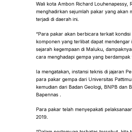
Wali kota Ambon Richard Louhenapessy, 
menghadirkan sejumlah pakar yang akan 
terjadi di daerah ini.
“Para pakar akan berbicara terkait kondi
komponen yang terlibat dapat mendengar i
sejarah kegempaan di Maluku, dampaknya 
cara menghadapi gempa yang berdampak t
Ia mengatakan, instansi teknis di jajara
para pakar gempa dari Universitas Pattimur
kemudian dari Badan Geologi, BNPB dan B
Bapennas .
Para pakar telah menyepakati pelaksanaa
2019.
“Dalam pertemuan terbatas tersebut, kita 