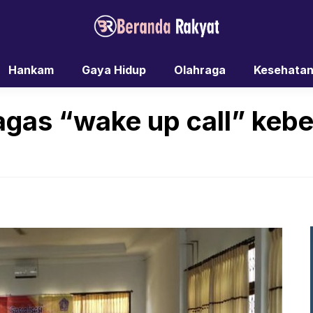
Hankam
Gaya Hidup
Olahraga
Kesehata
gas “wake up call” keb