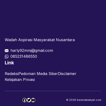
Ads - Before Footer
Wadah Aspirasi Masyarakat Nusantara
harly92mmj@gmail.com
085231486550
Link
Redaksi
Pedoman Media Siber
Disclaimer
Kebijakan Privasi