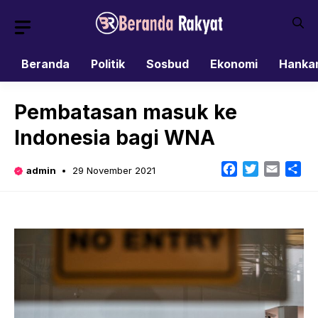
Skip
to
content
Beranda
Politik
Sosbud
Ekonomi
Hanka
Pembatasan masuk ke
Indonesia bagi WNA
Facebook
Twitter
Email
Sh
admin
29 November 2021