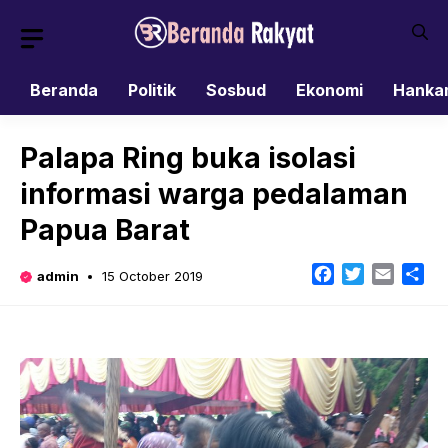
Skip
to
content
Beranda
Politik
Sosbud
Ekonomi
Hanka
Palapa Ring buka isolasi
informasi warga pedalaman
Papua Barat
Facebook
Twitter
Email
Sh
admin
15 October 2019