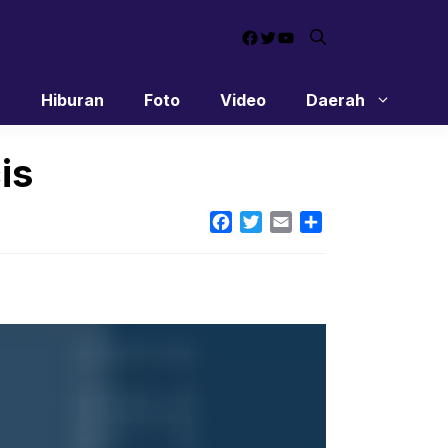
Facebook
Twitter
YouTube
n
Hiburan
Foto
Video
Daerah
is
Facebook
Twitter
Email
Share