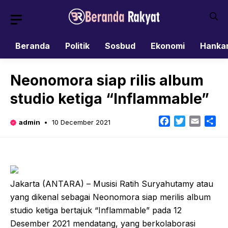
Skip
to
content
Beranda
Politik
Sosbud
Ekonomi
Hanka
Neonomora siap rilis album
studio ketiga “Inflammable”
Facebook
Twitter
Email
Sh
admin
10 December 2021
Jakarta (ANTARA) – Musisi Ratih Suryahutamy atau
yang dikenal sebagai Neonomora siap merilis album
studio ketiga bertajuk “Inflammable” pada 12
Desember 2021 mendatang, yang berkolaborasi