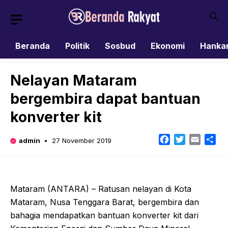
Skip
to
content
Beranda
Politik
Sosbud
Ekonomi
Hanka
Nelayan Mataram
bergembira dapat bantuan
konverter kit
Facebook
Twitter
Email
Sh
admin
27 November 2019
Mataram (ANTARA) – Ratusan nelayan di Kota
Mataram, Nusa Tenggara Barat, bergembira dan
bahagia mendapatkan bantuan konverter kit dari