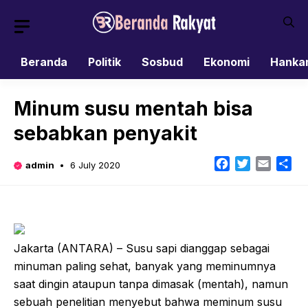
Skip
to
content
Beranda
Politik
Sosbud
Ekonomi
Hanka
Minum susu mentah bisa
sebabkan penyakit
Facebook
Twitter
Email
Sh
admin
6 July 2020
Jakarta (ANTARA) – Susu sapi dianggap sebagai
minuman paling sehat, banyak yang meminumnya
saat dingin ataupun tanpa dimasak (mentah), namun
sebuah penelitian menyebut bahwa meminum susu