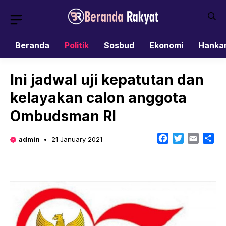
Skip
to
content
Beranda
Politik
Sosbud
Ekonomi
Hanka
Ini jadwal uji kepatutan dan
kelayakan calon anggota
Ombudsman RI
Facebook
Twitter
Email
Sh
admin
21 January 2021