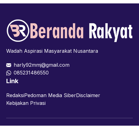
Wadah Aspirasi Masyarakat Nusantara
harly92mmj@gmail.com
085231486550
Link
Redaksi
Pedoman Media Siber
Disclaimer
Kebijakan Privasi
Facebook
Twitter
YouTube
© 2026 berandarakyat.com