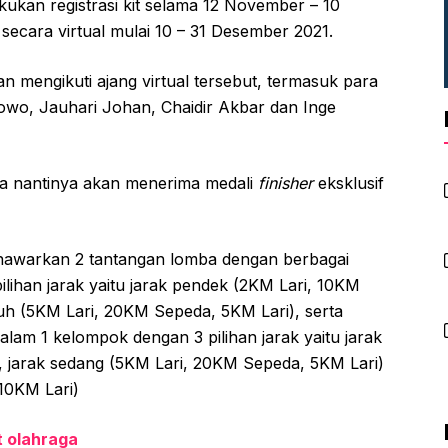
kan registrasi kit selama 12 November – 10
cara virtual mulai 10 – 31 Desember 2021.
n mengikuti ajang virtual tersebut, termasuk para
ibowo, Jauhari Johan, Chaidir Akbar dan Inge
a nantinya akan menerima medali
finisher
eksklusif
enawarkan 2 tantangan lomba dengan berbagai
pilihan jarak yaitu jarak pendek (2KM Lari, 10KM
auh (5KM Lari, 20KM Sepeda, 5KM Lari), serta
dalam 1 kelompok dengan 3 pilihan jarak yaitu jarak
, jarak sedang (5KM Lari, 20KM Sepeda, 5KM Lari)
10KM Lari)
t olahraga