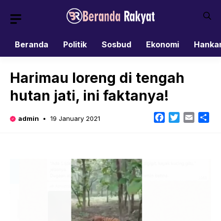
Skip
to
content
Beranda
Politik
Sosbud
Ekonomi
Hanka
Harimau loreng di tengah
hutan jati, ini faktanya!
Facebook
Twitter
Email
Sh
admin
19 January 2021