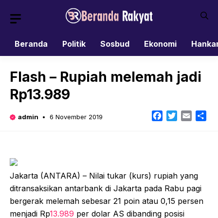
Skip
to
content
Beranda
Politik
Sosbud
Ekonomi
Hanka
Flash – Rupiah melemah jadi
Rp13.989
Facebook
Twitter
Email
Sh
admin
6 November 2019
Jakarta (ANTARA) – Nilai tukar (kurs) rupiah yang
ditransaksikan antarbank di Jakarta pada Rabu pagi
bergerak melemah sebesar 21 poin atau 0,15 persen
menjadi Rp
13.989
per dolar AS dibanding posisi