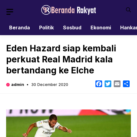
Skip
to
content
Beranda
Politik
Sosbud
Ekonomi
Hanka
Eden Hazard siap kembali
perkuat Real Madrid kala
bertandang ke Elche
Facebook
Twitter
Email
Sh
admin
30 December 2020