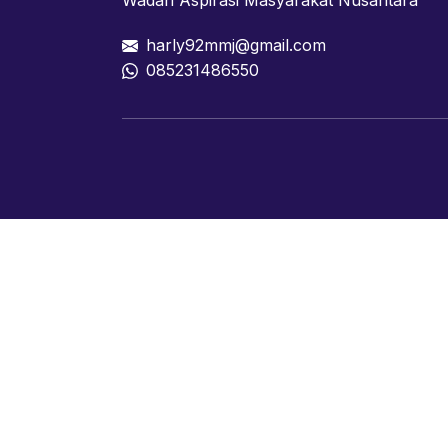
Wadah Aspirasi Masyarakat Nusantara
harly92mmj@gmail.com
085231486550