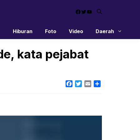
Facebook
Twitter
YouTube
n
Hiburan
Foto
Video
Daerah
de, kata pejabat
Facebook
Twitter
Email
Share