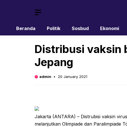
Skip
to
content
Beranda
Politik
Sosbud
Ekonomi
Distribusi vaksin
Jepang
admin
20 January 2021
Jakarta (ANTARA) – Distrubisi vaksin viru
melanjutkan Olimpiade dan Paralimpiade T