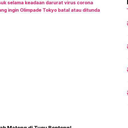
suk selama keadaan darurat virus corona
ng ingin Olimpade Tokyo batal atau ditunda
kab Mateng di Tugu Benteng!