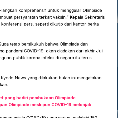
langkah komprehensif untuk menggelar Olimpiade
buat persyaratan terkait vaksin,” Kepala Sekretaris
nferensi pers, seperti dikutip dari kantor berita
Suga tetap bersikukuh bahwa Olimpiade dan
ena pandemi COVID-19, akan diadakan dari akhir Juli
uan publik karena infeksi di negara itu terus
i Kyodo News yang dilakukan bulan ini mengatakan
lkan.
let yang hadiri pembukaan Olimpiade
apan Olimpiade meskipun COVID-19 melonjak
dengan gejala COVID-19 yang serius, melebihi 150