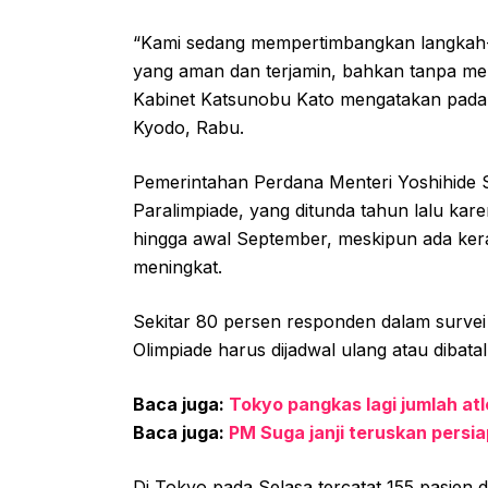
“Kami sedang mempertimbangkan langkah-
yang aman dan terjamin, bahkan tanpa mem
Kabinet Katsunobu Kato mengatakan pada ko
Kyodo, Rabu.
Pemerintahan Perdana Menteri Yoshihide 
Paralimpiade, yang ditunda tahun lalu kar
hingga awal September, meskipun ada kerag
meningkat.
Sekitar 80 persen responden dalam surve
Olimpiade harus dijadwal ulang atau dibata
Baca juga:
Tokyo pangkas lagi jumlah at
Baca juga:
PM Suga janji teruskan persi
Di Tokyo pada Selasa tercatat 155 pasien 