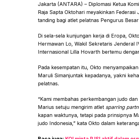
Jakarta (ANTARA) – Diplomasi Ketua Komit
Raja Sapta Oktohari meyakinkan Federasi J
tanding bagi atlet pelatnas Pengurus Besa
Di sela-sela kunjungan kerja di Eropa, O
Hermawan Lo, Wakil Sekretaris Jenderal 
Internasional Lilla Hovarth bertemu denga
Pada kesempatan itu, Okto menyampaikan
Maruli Simanjuntak kepadanya, yakni kehad
pelatnas.
“Kami membahas perkembangan judo dan b
Marius setuju mengirim atlet
sparring partn
kapan waktunya, tetapi pada prinsipnya 
judo Indonesia,” kata Okto dalam keterangan
Baca juga:
KOI minta PJSI aktif dalam org