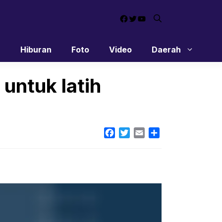
Facebook
Twitter
YouTube
n
Hiburan
Foto
Video
Daerah
 untuk latih
Facebook
Twitter
Email
Share