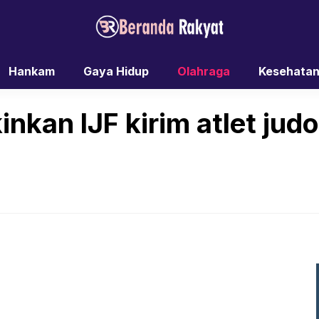
Hankam
Gaya Hidup
Olahraga
Kesehata
nkan IJF kirim atlet judo