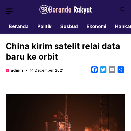
Skip
to
content
Beranda
Politik
Sosbud
Ekonomi
Hanka
China kirim satelit relai data
baru ke orbit
Facebook
Twitter
Email
Sh
admin
14 December 2021