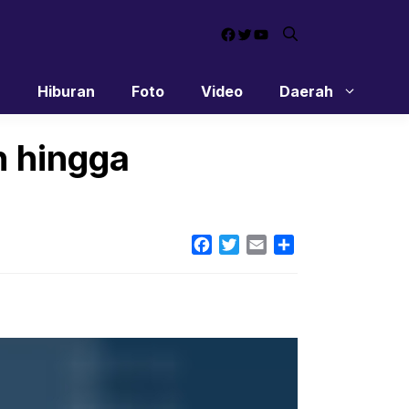
Facebook
Twitter
YouTube
n
Hiburan
Foto
Video
Daerah
n hingga
Facebook
Twitter
Email
Share